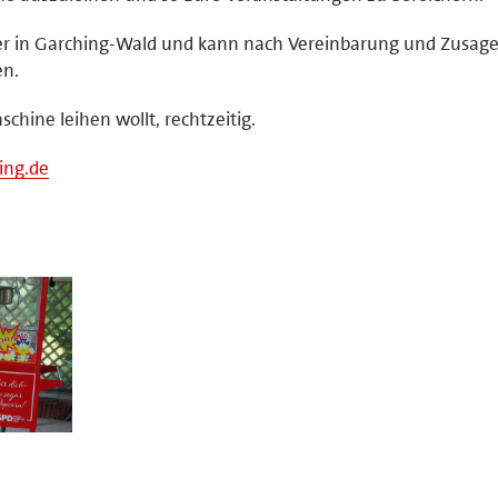
ber in Garching-Wald und kann nach Vereinbarung und Zusage
en.
chine leihen wollt, rechtzeitig.
ing.de